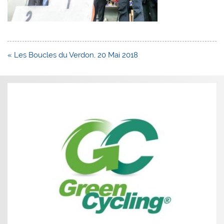
Navigation
« Les Boucles du Verdon, 20 Mai 2018
de
l’article