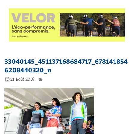
33040145_451137168684717_678141854
6208440320_n
21 août 2018