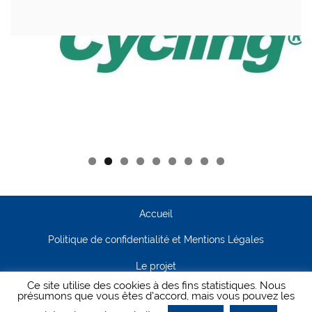
Accueil
Politique de confidentialité et Mentions Légales
Le projet
Ce site utilise des cookies à des fins statistiques. Nous
Contact
présumons que vous êtes d'accord, mais vous pouvez les