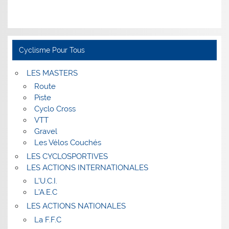
Cyclisme Pour Tous
LES MASTERS
Route
Piste
Cyclo Cross
VTT
Gravel
Les Vélos Couchés
LES CYCLOSPORTIVES
LES ACTIONS INTERNATIONALES
L’U.C.I.
L’A.E.C
LES ACTIONS NATIONALES
La F.F.C