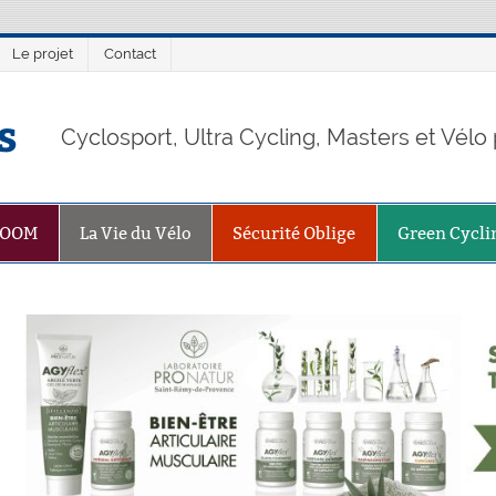
Le projet
Contact
s
Cyclosport, Ultra Cycling, Masters et Vél
ZOOM
La Vie du Vélo
Sécurité Oblige
Green Cycli