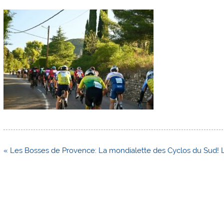
Navigation
« Les Bosses de Provence: La mondialette des Cyclos du Sud! L
de
l’article