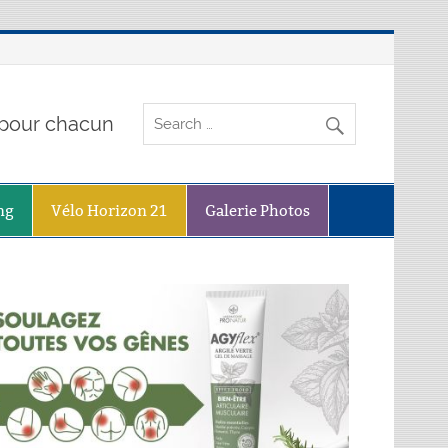
o pour chacun
ng
Vélo Horizon 21
Galerie Photos