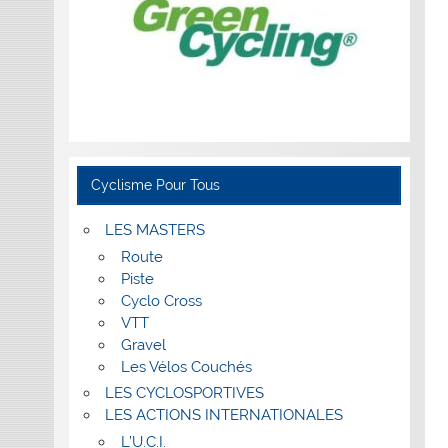
Cyclisme Pour Tous
LES MASTERS
Route
Piste
Cyclo Cross
VTT
Gravel
Les Vélos Couchés
LES CYCLOSPORTIVES
LES ACTIONS INTERNATIONALES
L’U.C.I.