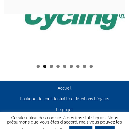
Accueil
Politique de confidentialité et Mentions Légales
Le projet
Ce site utilise des cookies à des fins statistiques. Nous
Contact
présumons que vous êtes d'accord, mais vous pouvez les