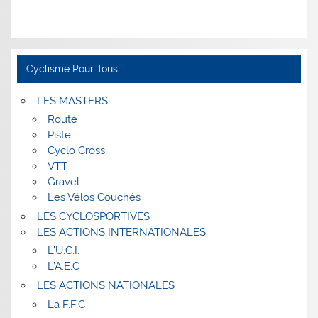
Cyclisme Pour Tous
LES MASTERS
Route
Piste
Cyclo Cross
VTT
Gravel
Les Vélos Couchés
LES CYCLOSPORTIVES
LES ACTIONS INTERNATIONALES
L’U.C.I.
L’A.E.C
LES ACTIONS NATIONALES
La F.F.C