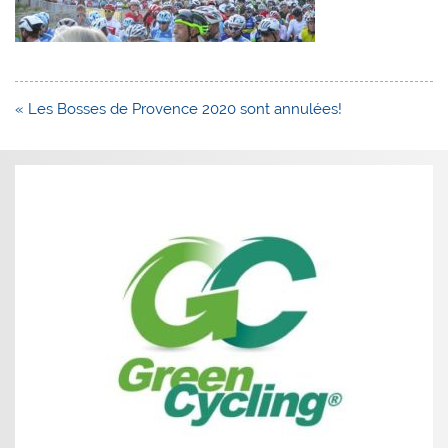
Navigation
« Les Bosses de Provence 2020 sont annulées!
de
l’article