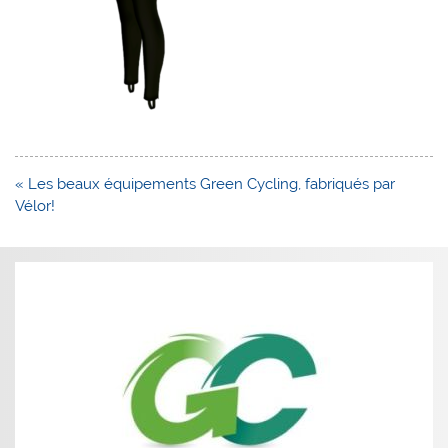
Navigation
« Les beaux équipements Green Cycling, fabriqués par
de
Vélor!
l’article