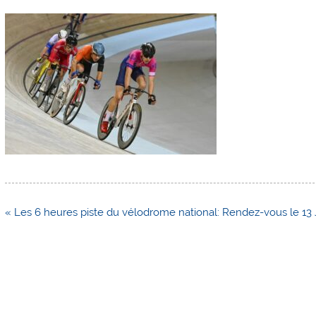
Navigation
« Les 6 heures piste du vélodrome national: Rendez-vous le 13 
de
l’article