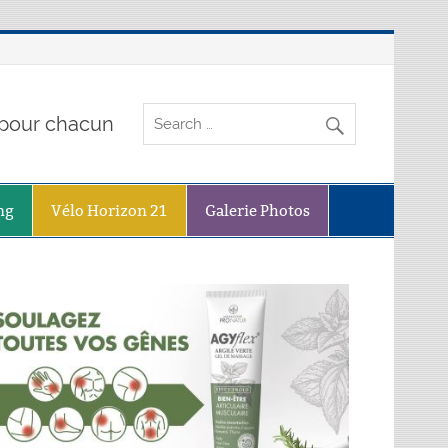
o pour chacun
ng
Vélo Horizon 21
Galerie Photos