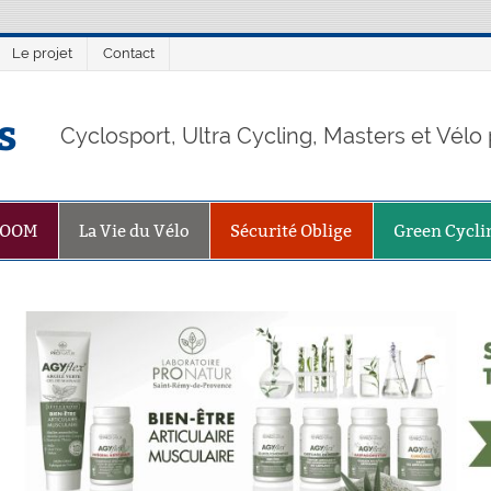
Le projet
Contact
s
Cyclosport, Ultra Cycling, Masters et Vél
ZOOM
La Vie du Vélo
Sécurité Oblige
Green Cycli