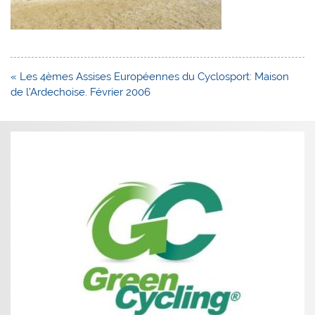
Navigation
« Les 4èmes Assises Européennes du Cyclosport: Maison
de
de l’Ardechoise. Février 2006
l’article