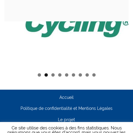
Accueil
Politique de confidentialité et Mentions Légales
Le projet
Ce site utilise des cookies à des fins statistiques. Nous
Contact
présumons que vous êtes d'accord, mais vous pouvez les