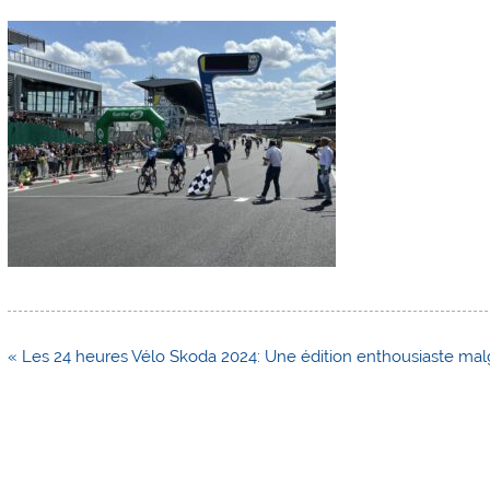
Navigation
« Les 24 heures Vélo Skoda 2024: Une édition enthousiaste malgré
de
l’article