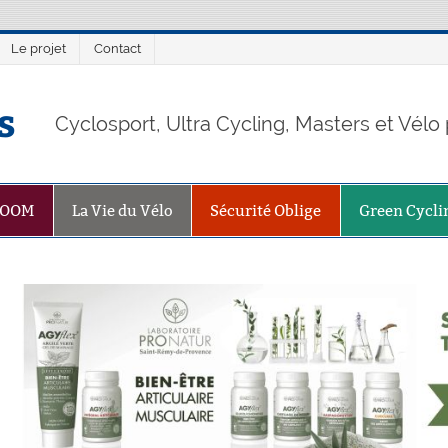
Le projet
Contact
s
Cyclosport, Ultra Cycling, Masters et Vél
ZOOM
La Vie du Vélo
Sécurité Oblige
Green Cycli