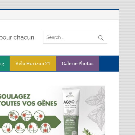
o pour chacun
ng
Vélo Horizon 21
Galerie Photos