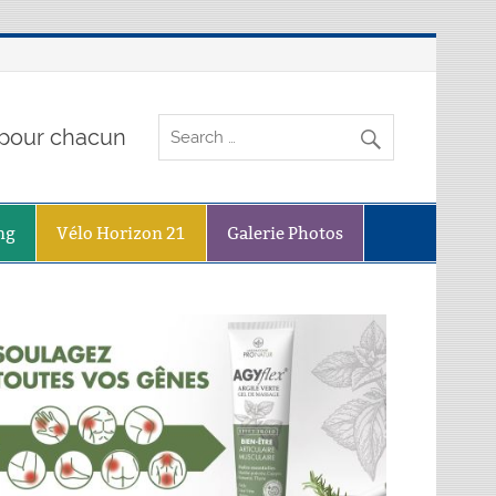
o pour chacun
ng
Vélo Horizon 21
Galerie Photos