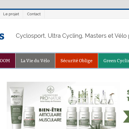
Le projet
Contact
s
Cyclosport, Ultra Cycling, Masters et Vél
ZOOM
La Vie du Vélo
Sécurité Oblige
Green Cycli