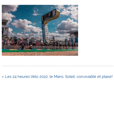
Navigation
« Les 24 heures Vélo 2022, le Mans: Soleil, convivialité et plaisir!
de
l’article