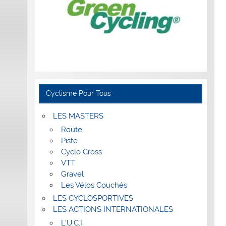
Cyclisme Pour Tous
LES MASTERS
Route
Piste
Cyclo Cross
VTT
Gravel
Les Vélos Couchés
LES CYCLOSPORTIVES
LES ACTIONS INTERNATIONALES
L’U.C.I.