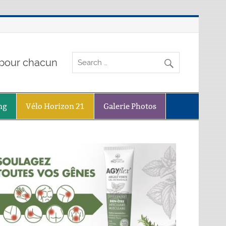
o pour chacun
ng
Vélo Horizon 21
Galerie Photos