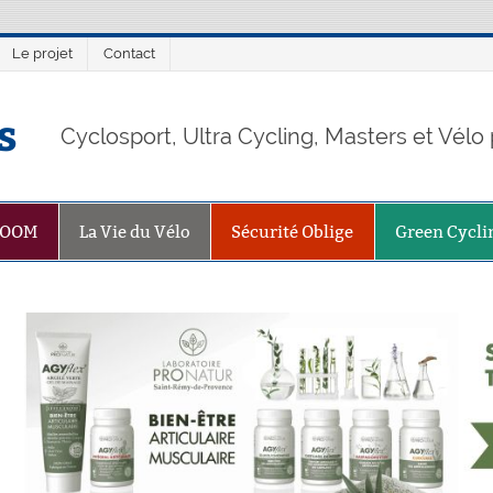
Le projet
Contact
s
Cyclosport, Ultra Cycling, Masters et Vél
ZOOM
La Vie du Vélo
Sécurité Oblige
Green Cycli