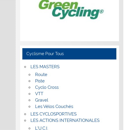
Cyclisme Pour Tous
LES MASTERS
Route
Piste
Cyclo Cross
VTT
Gravel
Les Vélos Couchés
LES CYCLOSPORTIVES
LES ACTIONS INTERNATIONALES
L’U.C.I.