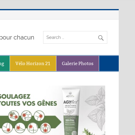
o pour chacun
ng
Vélo Horizon 21
Galerie Photos