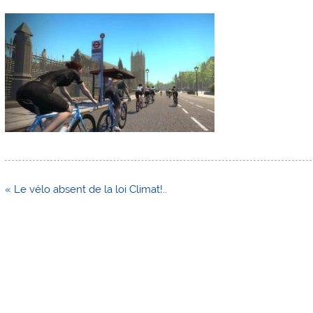
Navigation
« Le vélo absent de la loi Climat!..
de
l’article