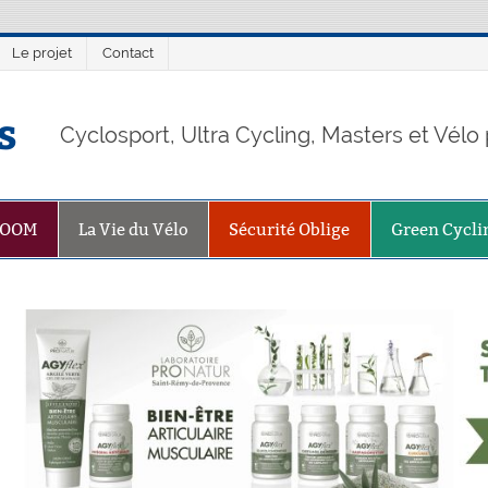
Le projet
Contact
s
Cyclosport, Ultra Cycling, Masters et Vél
ZOOM
La Vie du Vélo
Sécurité Oblige
Green Cycli