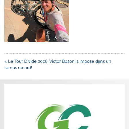
Navigation
« Le Tour Divide 2026: Victor Bosoni s’impose dans un
de
temps record!
l’article