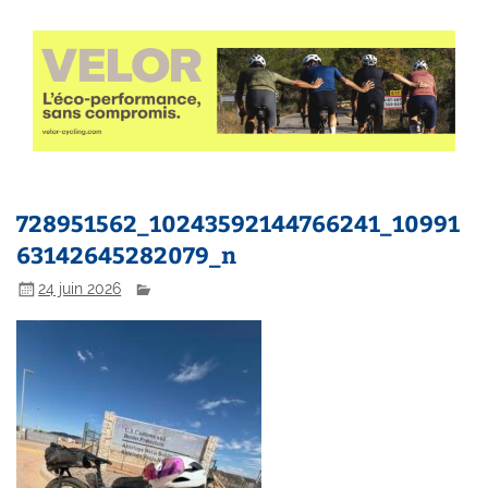
728951562_10243592144766241_10991
63142645282079_n
24 juin 2026