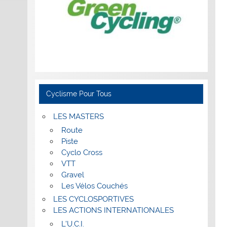
Cyclisme Pour Tous
LES MASTERS
Route
Piste
Cyclo Cross
VTT
Gravel
Les Vélos Couchés
LES CYCLOSPORTIVES
LES ACTIONS INTERNATIONALES
L’U.C.I.