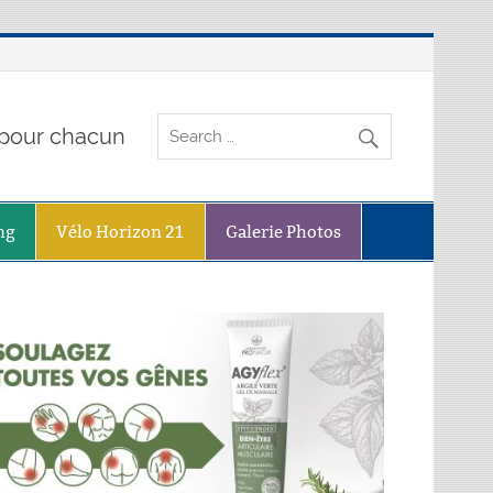
o pour chacun
ng
Vélo Horizon 21
Galerie Photos