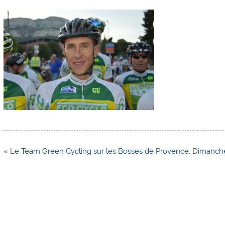
Navigation
« Le Team Green Cycling sur les Bosses de Provence, Dimanc
de
l’article