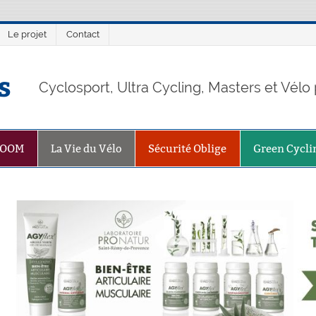
Le projet
Contact
s
Cyclosport, Ultra Cycling, Masters et Vél
ZOOM
La Vie du Vélo
Sécurité Oblige
Green Cycli