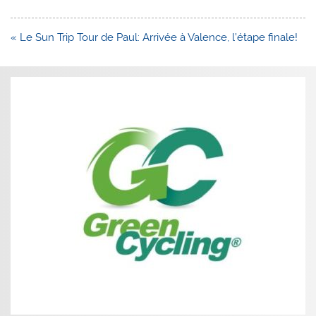
Navigation
« Le Sun Trip Tour de Paul: Arrivée à Valence, l’étape finale!
de
l’article