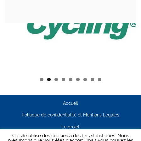
Accueil
Politique de confidentialité et Mentions Légales
Le projet
Ce site utilise des cookies à des fins statistiques. Nous
Contact
présumons que vous êtes d'accord, mais vous pouvez les