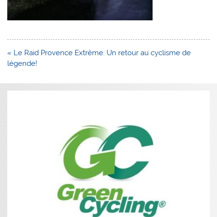
Navigation
« Le Raid Provence Extrême: Un retour au cyclisme de
de
légende!
l’article