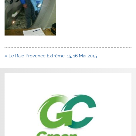
Navigation
« Le Raid Provence Extrême: 15, 16 Mai 2015
de
l’article