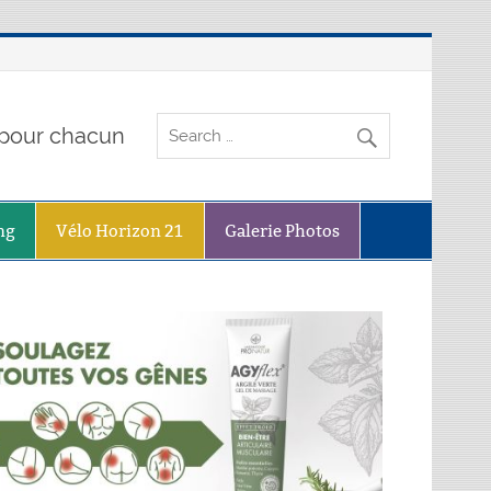
o pour chacun
ng
Vélo Horizon 21
Galerie Photos