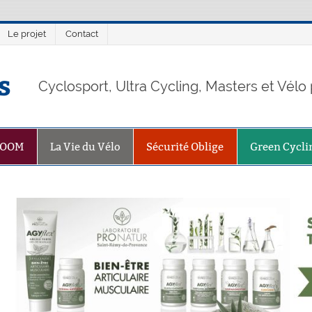
Le projet
Contact
s
Cyclosport, Ultra Cycling, Masters et Vél
ZOOM
La Vie du Vélo
Sécurité Oblige
Green Cycli