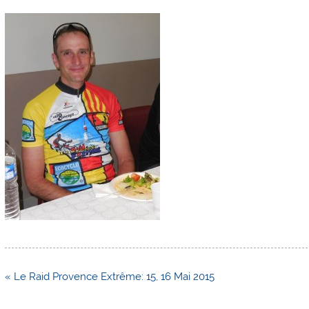
Navigation
« Le Raid Provence Extrême: 15, 16 Mai 2015
de
l’article