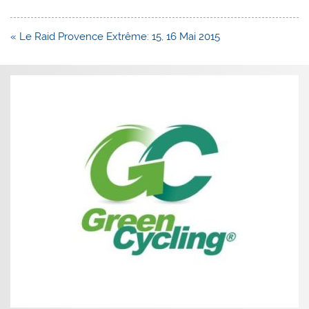
Navigation
« Le Raid Provence Extrême: 15, 16 Mai 2015
de
l’article