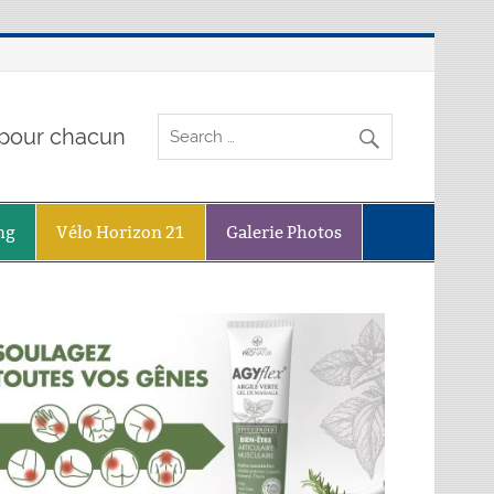
o pour chacun
ng
Vélo Horizon 21
Galerie Photos