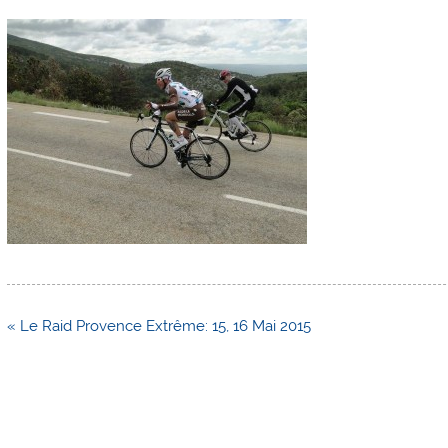
Navigation
« Le Raid Provence Extrême: 15, 16 Mai 2015
de
l’article