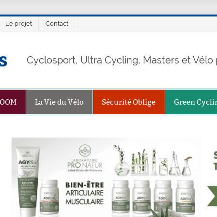
Le projet
Contact
s
Cyclosport, Ultra Cycling, Masters et Vél
ZOOM
La Vie du Vélo
Sécurité Oblige
Green Cycli