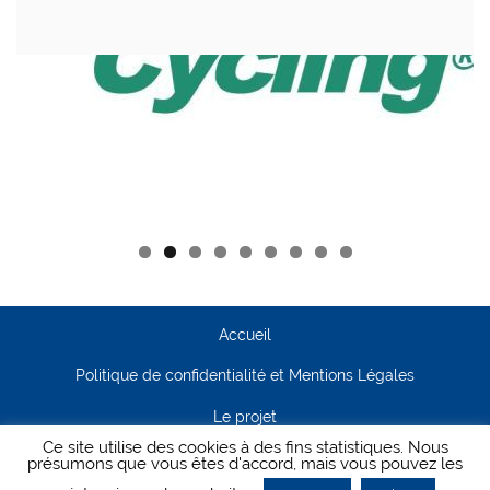
Accueil
Politique de confidentialité et Mentions Légales
Le projet
Ce site utilise des cookies à des fins statistiques. Nous
Contact
présumons que vous êtes d'accord, mais vous pouvez les