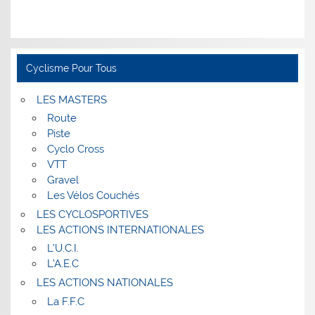
Cyclisme Pour Tous
LES MASTERS
Route
Piste
Cyclo Cross
VTT
Gravel
Les Vélos Couchés
LES CYCLOSPORTIVES
LES ACTIONS INTERNATIONALES
L’U.C.I.
L’A.E.C
LES ACTIONS NATIONALES
La F.F.C