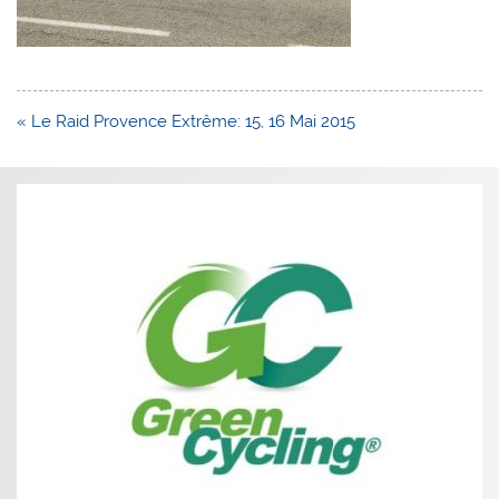
Navigation
« Le Raid Provence Extrême: 15, 16 Mai 2015
de
l’article