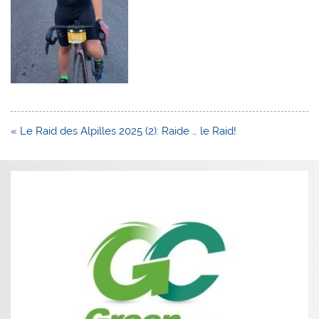
Navigation
« Le Raid des Alpilles 2025 (2): Raide … le Raid!
de
l’article