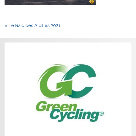
Navigation
« Le Raid des Alpilles 2021
de
l’article