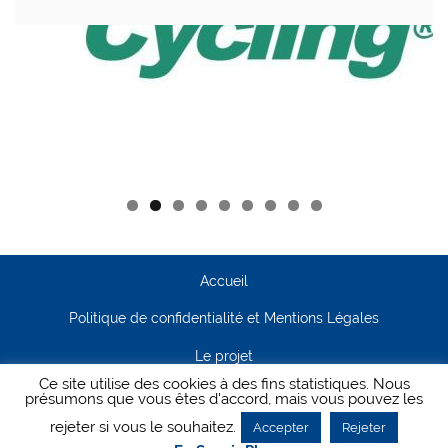
Accueil
Politique de confidentialité et Mentions Légales
Le projet
Ce site utilise des cookies à des fins statistiques. Nous
Contact
présumons que vous êtes d'accord, mais vous pouvez les
rejeter si vous le souhaitez.
Accepter
Rejeter
Creanet64
- Pour Cyclisme Pour Tous