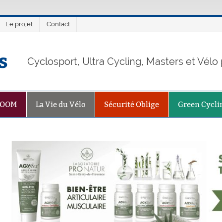
Le projet
Contact
s
Cyclosport, Ultra Cycling, Masters et Vél
ZOOM
La Vie du Vélo
Sécurité Oblige
Green Cycli