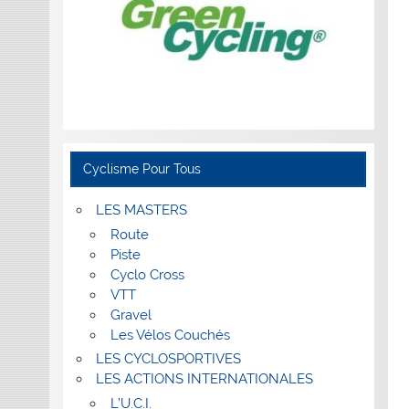
Cyclisme Pour Tous
LES MASTERS
Route
Piste
Cyclo Cross
VTT
Gravel
Les Vélos Couchés
LES CYCLOSPORTIVES
LES ACTIONS INTERNATIONALES
L’U.C.I.