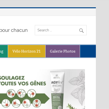
o pour chacun
ng
Vélo Horizon 21
Galerie Photos