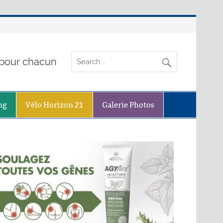
o pour chacun
ng
Vélo Horizon 21
Galerie Photos