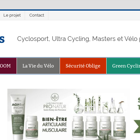
Le projet
Contact
s
Cyclosport, Ultra Cycling, Masters et Vél
ZOOM
La Vie du Vélo
Sécurité Oblige
Green Cycli