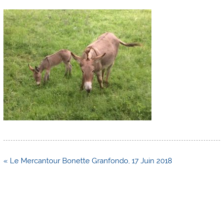
Navigation
« Le Mercantour Bonette Granfondo, 17 Juin 2018
de
l’article