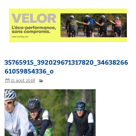
35765915_392029671317820_34638266
61059854336_o
21 août 2018