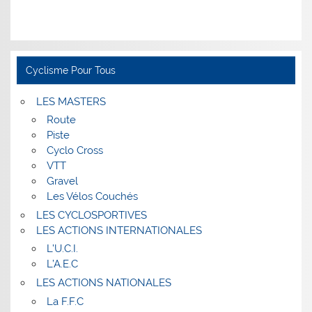
Cyclisme Pour Tous
LES MASTERS
Route
Piste
Cyclo Cross
VTT
Gravel
Les Vélos Couchés
LES CYCLOSPORTIVES
LES ACTIONS INTERNATIONALES
L’U.C.I.
L’A.E.C
LES ACTIONS NATIONALES
La F.F.C