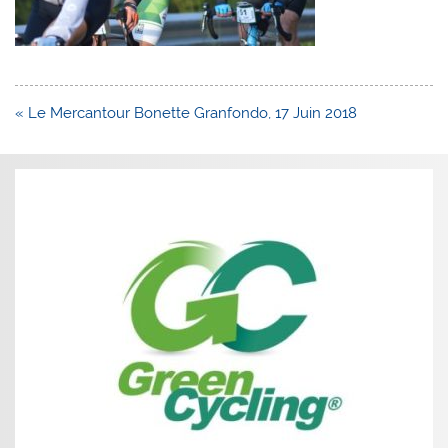
Navigation
« Le Mercantour Bonette Granfondo, 17 Juin 2018
de
l’article