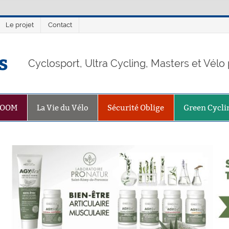
Le projet
Contact
s
Cyclosport, Ultra Cycling, Masters et Vél
ZOOM
La Vie du Vélo
Sécurité Oblige
Green Cycli