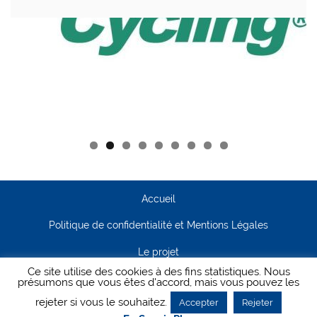
Accueil
Politique de confidentialité et Mentions Légales
Le projet
Ce site utilise des cookies à des fins statistiques. Nous
Contact
présumons que vous êtes d'accord, mais vous pouvez les
rejeter si vous le souhaitez.
Accepter
Rejeter
Creanet64
- Pour Cyclisme Pour Tous