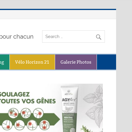
o pour chacun
ng
Vélo Horizon 21
Galerie Photos