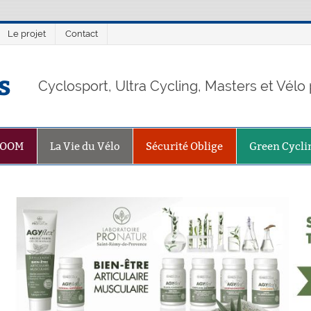
Le projet
Contact
s
Cyclosport, Ultra Cycling, Masters et Vél
ZOOM
La Vie du Vélo
Sécurité Oblige
Green Cycli