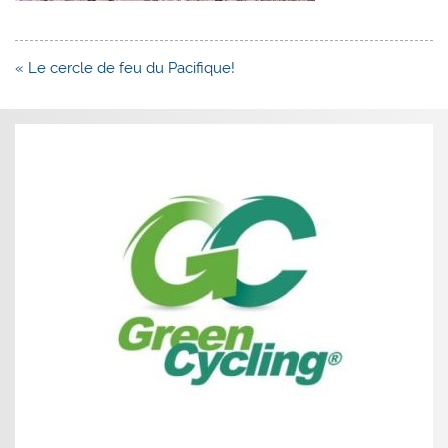
Navigation
« Le cercle de feu du Pacifique!
de
l’article