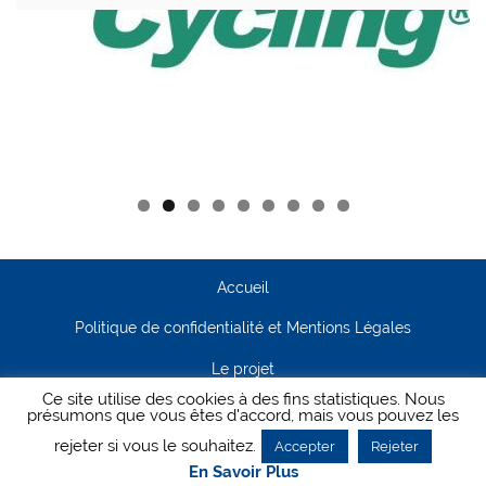
Accueil
Politique de confidentialité et Mentions Légales
Le projet
Ce site utilise des cookies à des fins statistiques. Nous
Contact
présumons que vous êtes d'accord, mais vous pouvez les
rejeter si vous le souhaitez.
Accepter
Rejeter
Creanet64
- Pour Cyclisme Pour Tous
En Savoir Plus