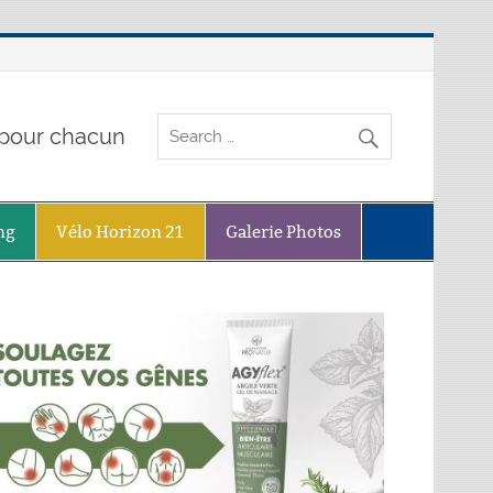
o pour chacun
ng
Vélo Horizon 21
Galerie Photos