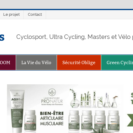
Le projet
Contact
s
Cyclosport, Ultra Cycling, Masters et Vél
ZOOM
La Vie du Vélo
Sécurité Oblige
Green Cycli