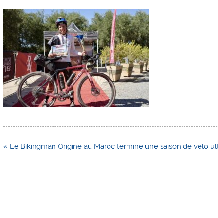
Navigation
« Le Bikingman Origine au Maroc termine une saison de vélo ult
de
l’article