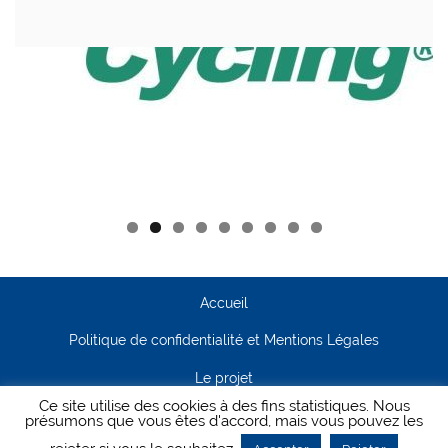
Accueil
Politique de confidentialité et Mentions Légales
Le projet
Ce site utilise des cookies à des fins statistiques. Nous
Contact
présumons que vous êtes d'accord, mais vous pouvez les