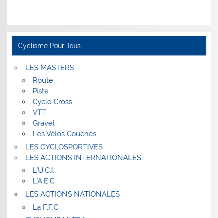
Cyclisme Pour Tous
LES MASTERS
Route
Piste
Cyclo Cross
VTT
Gravel
Les Vélos Couchés
LES CYCLOSPORTIVES
LES ACTIONS INTERNATIONALES
L’U.C.I.
L’A.E.C
LES ACTIONS NATIONALES
La F.F.C