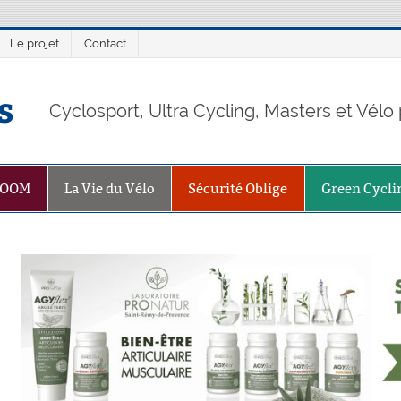
Le projet
Contact
s
Cyclosport, Ultra Cycling, Masters et Vél
ZOOM
La Vie du Vélo
Sécurité Oblige
Green Cycli