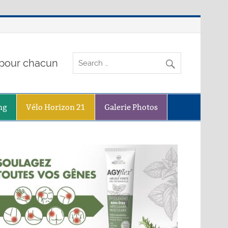
o pour chacun
ng
Vélo Horizon 21
Galerie Photos