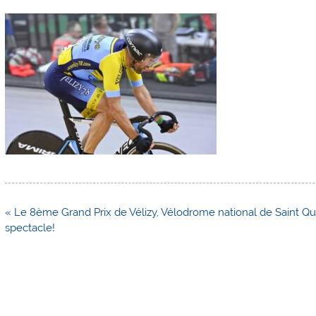
Navigation
« Le 8ème Grand Prix de Vélizy, Vélodrome national de Saint Qu
de
spectacle!
l’article