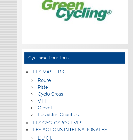
Cyclisme Pour Tous
LES MASTERS
Route
Piste
Cyclo Cross
VTT
Gravel
Les Vélos Couchés
LES CYCLOSPORTIVES
LES ACTIONS INTERNATIONALES
L’U.C.I.