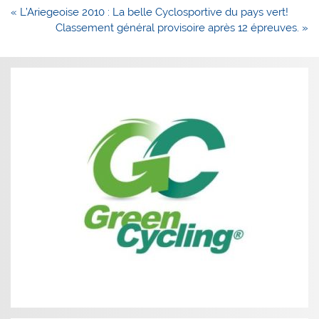
Navigation
« L’Ariegeoise 2010 : La belle Cyclosportive du pays vert!
de
Classement général provisoire après 12 épreuves. »
l’article