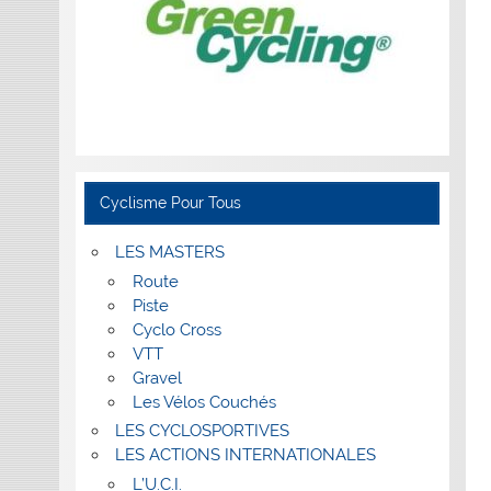
Cyclisme Pour Tous
LES MASTERS
Route
Piste
Cyclo Cross
VTT
Gravel
Les Vélos Couchés
LES CYCLOSPORTIVES
LES ACTIONS INTERNATIONALES
L’U.C.I.