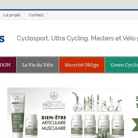
Le projet
Contact
s
Cyclosport, Ultra Cycling, Masters et Vél
ZOOM
La Vie du Vélo
Sécurité Oblige
Green Cycli