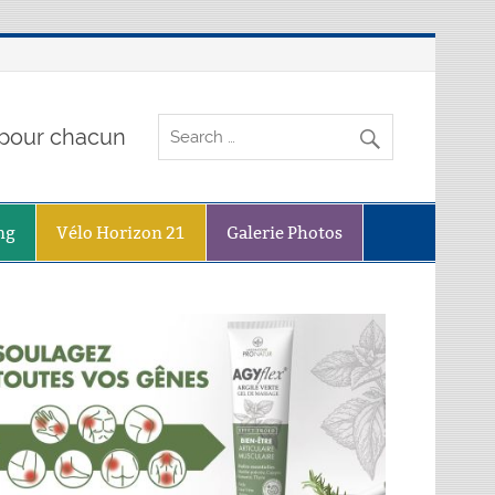
o pour chacun
ng
Vélo Horizon 21
Galerie Photos