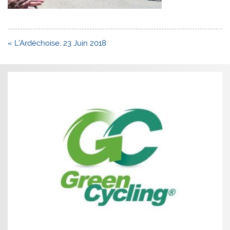
Navigation
« L’Ardéchoise, 23 Juin 2018
de
l’article