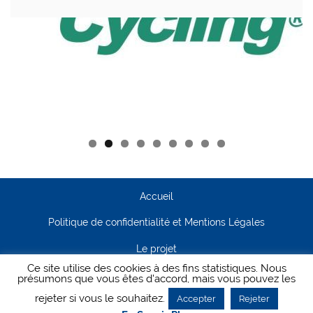
Accueil
Politique de confidentialité et Mentions Légales
Le projet
Ce site utilise des cookies à des fins statistiques. Nous
Contact
présumons que vous êtes d'accord, mais vous pouvez les
rejeter si vous le souhaitez.
Accepter
Rejeter
Creanet64
- Pour Cyclisme Pour Tous