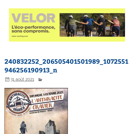
240832252_206505401501989_1072551
946256190913_n
31 août 2021