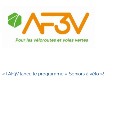
Navigation
« l’AF3V lance le programme « Seniors à vélo »!
de
l’article