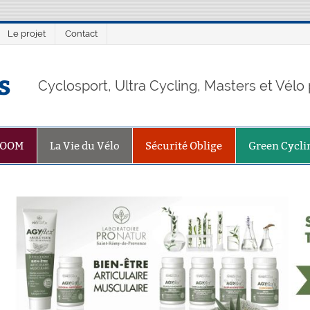
Le projet
Contact
s
Cyclosport, Ultra Cycling, Masters et Vél
ZOOM
La Vie du Vélo
Sécurité Oblige
Green Cycli