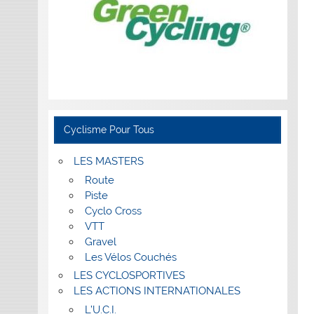
Cyclisme Pour Tous
LES MASTERS
Route
Piste
Cyclo Cross
VTT
Gravel
Les Vélos Couchés
LES CYCLOSPORTIVES
LES ACTIONS INTERNATIONALES
L’U.C.I.