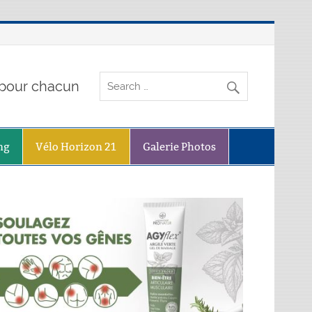
o pour chacun
ng
Vélo Horizon 21
Galerie Photos