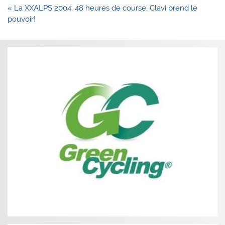
Navigation
« La XXALPS 2004: 48 heures de course, Clavi prend le
de
pouvoir!
l’article