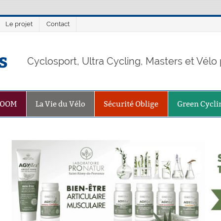
Le projet
Contact
s
Cyclosport, Ultra Cycling, Masters et Vél
ZOOM
La Vie du Vélo
Sécurité Oblige
Green Cycli