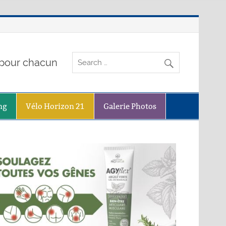
o pour chacun
ng
Vélo Horizon 21
Galerie Photos