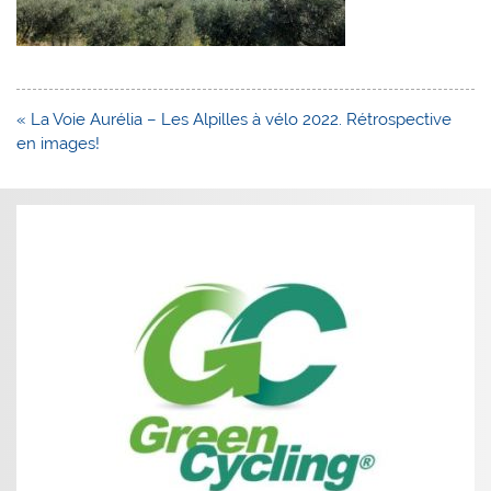
Navigation
« La Voie Aurélia – Les Alpilles à vélo 2022. Rétrospective
de
en images!
l’article