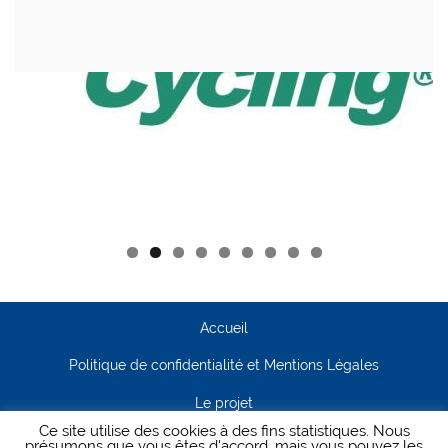
Accueil
Politique de confidentialité et Mentions Légales
Le projet
Ce site utilise des cookies à des fins statistiques. Nous
Contact
présumons que vous êtes d'accord, mais vous pouvez les