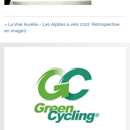
Navigation
« La Voie Aurélia – Les Alpilles à vélo 2022. Rétrospective
de
en images!
l’article