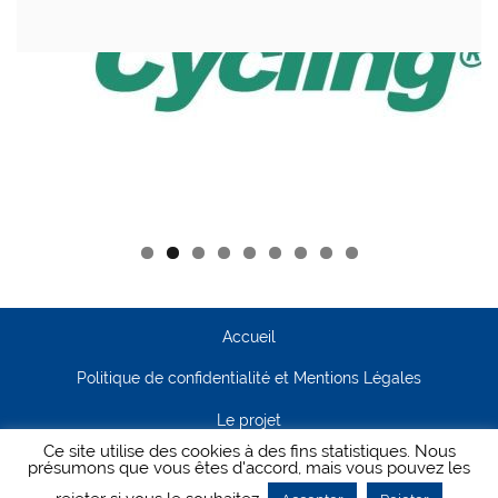
Accueil
Politique de confidentialité et Mentions Légales
Le projet
Ce site utilise des cookies à des fins statistiques. Nous
Contact
présumons que vous êtes d'accord, mais vous pouvez les