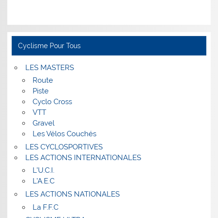
Cyclisme Pour Tous
LES MASTERS
Route
Piste
Cyclo Cross
VTT
Gravel
Les Vélos Couchés
LES CYCLOSPORTIVES
LES ACTIONS INTERNATIONALES
L’U.C.I.
L’A.E.C
LES ACTIONS NATIONALES
La F.F.C