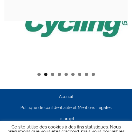
Accueil
Politique de confidentialité et Mentions Légales
Le projet
Ce site utilise des cookies à des fins statistiques. Nous
Contact
présumons que vous êtes d'accord, mais vous pouvez les