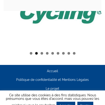
Accueil
Politique de confidentialité et Mentions Légales
Le projet
Ce site utilise des cookies à des fins statistiques. Nous
Contact
présumons que vous êtes d'accord, mais vous pouvez les