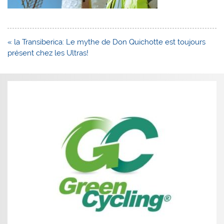
Navigation
« la Transiberica: Le mythe de Don Quichotte est toujours
de
présent chez les Ultras!
l’article