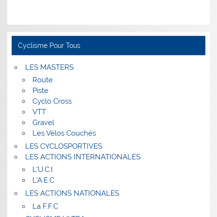
Cyclisme Pour Tous
LES MASTERS
Route
Piste
Cyclo Cross
VTT
Gravel
Les Vélos Couchés
LES CYCLOSPORTIVES
LES ACTIONS INTERNATIONALES
L’U.C.I.
L’A.E.C
LES ACTIONS NATIONALES
La F.F.C