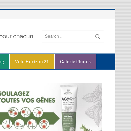
o pour chacun
ng
Vélo Horizon 21
Galerie Photos