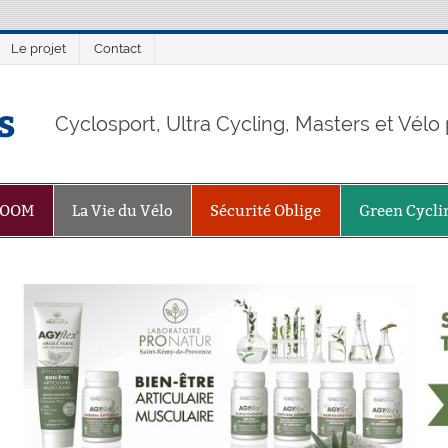
Le projet
Contact
s
Cyclosport, Ultra Cycling, Masters et Vél
ZOOM
La Vie du Vélo
Sécurité Oblige
Green Cycli