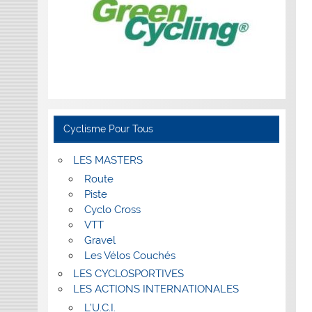
Cyclisme Pour Tous
LES MASTERS
Route
Piste
Cyclo Cross
VTT
Gravel
Les Vélos Couchés
LES CYCLOSPORTIVES
LES ACTIONS INTERNATIONALES
L’U.C.I.