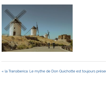
Navigation
« la Transiberica: Le mythe de Don Quichotte est toujours présen
de
l’article