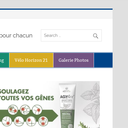
o pour chacun
ng
Vélo Horizon 21
Galerie Photos