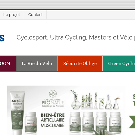
Le projet
Contact
s
Cyclosport, Ultra Cycling, Masters et Vél
ZOOM
La Vie du Vélo
Sécurité Oblige
Green Cycli