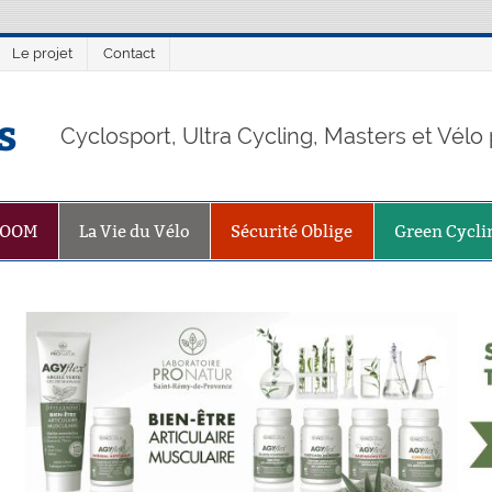
Le projet
Contact
s
Cyclosport, Ultra Cycling, Masters et Vél
ZOOM
La Vie du Vélo
Sécurité Oblige
Green Cycli