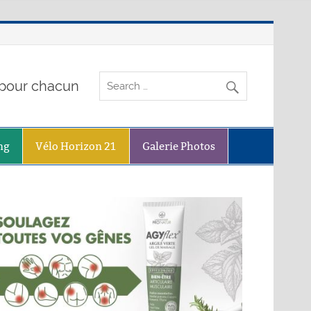
o pour chacun
ng
Vélo Horizon 21
Galerie Photos