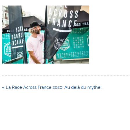
Navigation
« La Race Across France 2020: Au delà du mythe!..
de
l’article