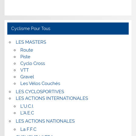
Cyclisme Pour Tous
LES MASTERS
Route
Piste
Cyclo Cross
VTT
Gravel
Les Vélos Couchés
LES CYCLOSPORTIVES
LES ACTIONS INTERNATIONALES
L’U.C.I.
L’A.E.C
LES ACTIONS NATIONALES
La F.F.C