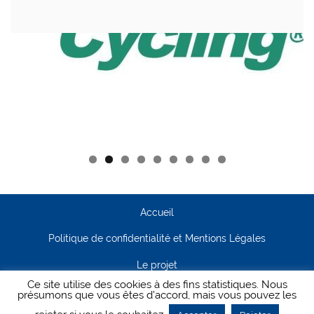
Accueil
Politique de confidentialité et Mentions Légales
Le projet
Ce site utilise des cookies à des fins statistiques. Nous
Contact
présumons que vous êtes d'accord, mais vous pouvez les