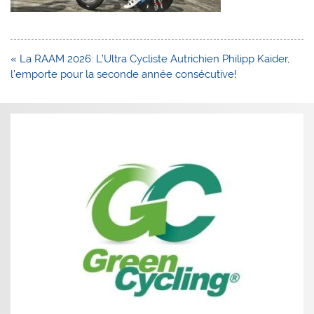
Navigation
« La RAAM 2026: L’Ultra Cycliste Autrichien Philipp Kaider,
de
l’emporte pour la seconde année consécutive!
l’article