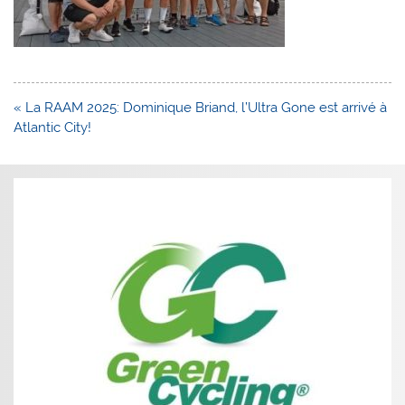
Navigation
« La RAAM 2025: Dominique Briand, l’Ultra Gone est arrivé à
de
Atlantic City!
l’article