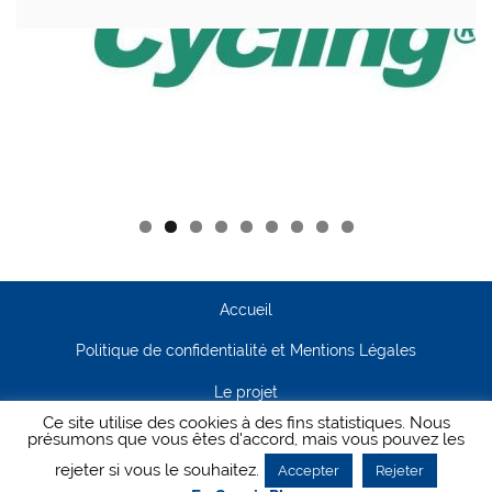
Accueil
Politique de confidentialité et Mentions Légales
Le projet
Ce site utilise des cookies à des fins statistiques. Nous
Contact
présumons que vous êtes d'accord, mais vous pouvez les
rejeter si vous le souhaitez.
Accepter
Rejeter
Creanet64
- Pour Cyclisme Pour Tous