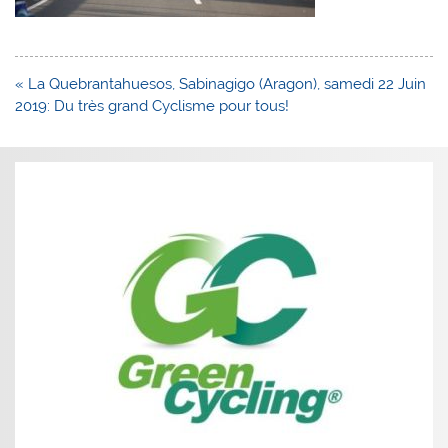
Navigation
« La Quebrantahuesos, Sabinagigo (Aragon), samedi 22 Juin
de
2019: Du très grand Cyclisme pour tous!
l’article