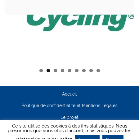
Accueil
Politique de confidentialité et Mentions Légales
Le projet
Ce site utilise des cookies à des fins statistiques. Nous
Contact
présumons que vous êtes d'accord, mais vous pouvez les