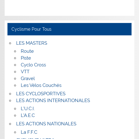
Cyclisme Pour Tous
LES MASTERS
Route
Piste
Cyclo Cross
VTT
Gravel
Les Vélos Couchés
LES CYCLOSPORTIVES
LES ACTIONS INTERNATIONALES
L’U.C.I.
L’A.E.C
LES ACTIONS NATIONALES
La F.F.C