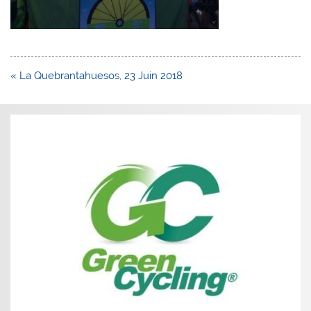
Navigation
« La Quebrantahuesos, 23 Juin 2018
de
l’article