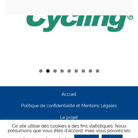
Accueil
Politique de confidentialité et Mentions Légales
Le projet
Ce site utilise des cookies à des fins statistiques. Nous
Contact
présumons que vous êtes d'accord, mais vous pouvez les