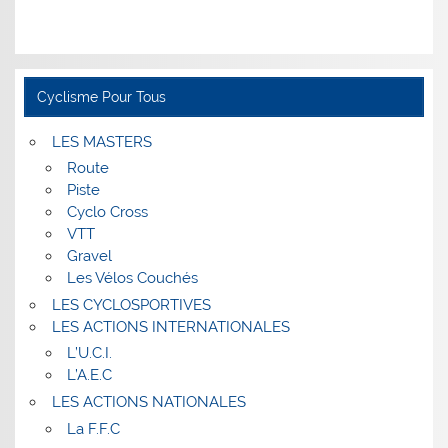
Cyclisme Pour Tous
LES MASTERS
Route
Piste
Cyclo Cross
VTT
Gravel
Les Vélos Couchés
LES CYCLOSPORTIVES
LES ACTIONS INTERNATIONALES
L’U.C.I.
L’A.E.C
LES ACTIONS NATIONALES
La F.F.C